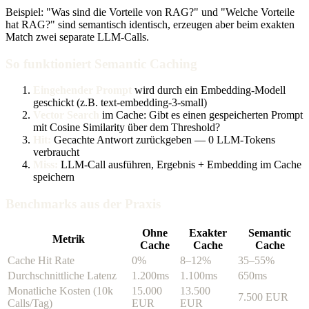
Beispiel: "Was sind die Vorteile von RAG?" und "Welche Vorteile
hat RAG?" sind semantisch identisch, erzeugen aber beim exakten
Match zwei separate LLM-Calls.
So funktioniert Semantic Caching
Eingehender Prompt
wird durch ein Embedding-Modell
geschickt (z.B. text-embedding-3-small)
Vector Search
im Cache: Gibt es einen gespeicherten Prompt
mit Cosine Similarity über dem Threshold?
Hit:
Gecachte Antwort zurückgeben — 0 LLM-Tokens
verbraucht
Miss:
LLM-Call ausführen, Ergebnis + Embedding im Cache
speichern
Benchmarks aus der Praxis
Ohne
Exakter
Semantic
Metrik
Cache
Cache
Cache
Cache Hit Rate
0%
8–12%
35–55%
Durchschnittliche Latenz
1.200ms
1.100ms
650ms
Monatliche Kosten (10k
15.000
13.500
7.500 EUR
Calls/Tag)
EUR
EUR