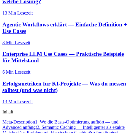
welche Lösung?
13 Min
Lesezeit
Agentic Workflows erklärt — Einfache Definition +
Use Cases
8 Min
Lesezeit
Enterprise LLM Use Cases — Praktische Beispiele
für Mittelstand
6 Min
Lesezeit
Erfolgsmetriken für KI-Projekte — Was du messen
solltest (und was nicht)
13 Min
Lesezeit
Inhalt
Meta-Description
1. Wo die Basis-Optimierung aufhört — und
Advanced anfängt
2. Semantic Caching — Intelligenter als exakte
Matches
Das Problem mit klassischem Caching
So funktioniert