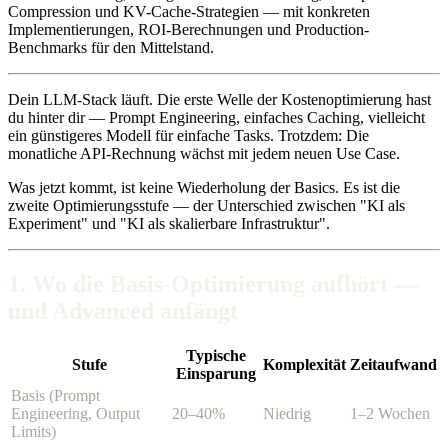
Compression und KV-Cache-Strategien — mit konkreten
Implementierungen, ROI-Berechnungen und Production-
Benchmarks für den Mittelstand.
Dein LLM-Stack läuft. Die erste Welle der Kostenoptimierung hast
du hinter dir — Prompt Engineering, einfaches Caching, vielleicht
ein günstigeres Modell für einfache Tasks. Trotzdem: Die
monatliche API-Rechnung wächst mit jedem neuen Use Case.
Was jetzt kommt, ist keine Wiederholung der Basics. Es ist die
zweite Optimierungsstufe — der Unterschied zwischen "KI als
Experiment" und "KI als skalierbare Infrastruktur".
1. Wo die Basis-Optimierung aufhört —
und Advanced anfängt
Typische
Stufe
Komplexität
Zeitaufwand
Einsparung
Basis (Prompt
Engineering, Output
20–40%
Niedrig
1–2 Wochen
Limits)