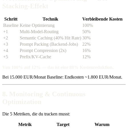
Stacking-Effekt
Schritt
Technik
Verbleibende Kosten
Baseline
Keine Optimierung
100%
+1
Multi-Model-Routing
50%
+2
Semantic Caching (40% Hit Rate)
30%
+3
Prompt Packing (Backend-Jobs)
22%
+4
Prompt Compression (2x)
16%
+5
Prefix/KV-Cache
12%
Von 100% auf 12% — das ist eine 88% Kostenreduktion.
Bei 15.000 EUR/Monat Baseline: Endkosten ~1.800 EUR/Monat.
8. Monitoring & Continuous
Optimization
Die 5 Metriken, die du tracken musst:
Metrik
Target
Warum