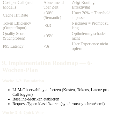
Cost per Call (nach
Abnehmend
Zeigt Routing-
Modell)
über Zeit
Effektivität
>30%
Unter 20% = Threshold
Cache Hit Rate
(Semantic)
anpassen
Token Efficiency
Niedriger = Prompt zu
>0.3
(Output/Input)
lang
Quality Score
Optimierung schadet
>95%
(Stichproben)
nicht
User Experience nicht
P95 Latency
<3s
opfern
9. Implementation Roadmap — 6-
Wochen-Plan
Woche 1–2: Foundation
LLM-Observability aufsetzen (Kosten, Tokens, Latenz pro
Call loggen)
Baseline-Metriken etablieren
Request-Typen klassifizieren (synchron/asynchron/semi)
Woche 3–4: Quick Wins