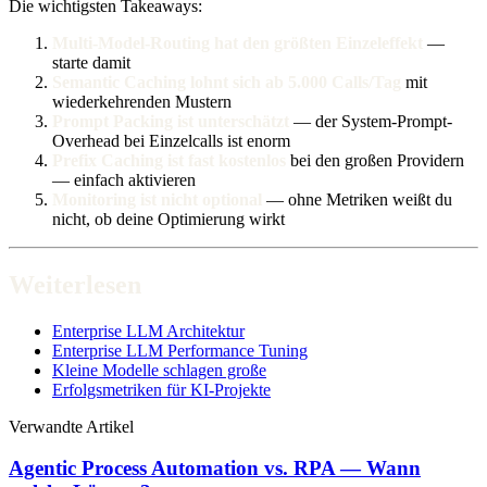
Die wichtigsten Takeaways:
Multi-Model-Routing hat den größten Einzeleffekt
—
starte damit
Semantic Caching lohnt sich ab 5.000 Calls/Tag
mit
wiederkehrenden Mustern
Prompt Packing ist unterschätzt
— der System-Prompt-
Overhead bei Einzelcalls ist enorm
Prefix Caching ist fast kostenlos
bei den großen Providern
— einfach aktivieren
Monitoring ist nicht optional
— ohne Metriken weißt du
nicht, ob deine Optimierung wirkt
Weiterlesen
Enterprise LLM Architektur
Enterprise LLM Performance Tuning
Kleine Modelle schlagen große
Erfolgsmetriken für KI-Projekte
Verwandte Artikel
Agentic Process Automation vs. RPA — Wann