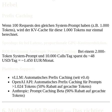
Hebel
Prefix Caching
Wenn 100 Requests den gleichen System-Prompt haben (z.B. 1.000
Tokens), wird der KV-Cache für diese 1.000 Tokens nur einmal
berechnet.
Speedup: 6x bei Latenz, proportionale GPU-Kostenreduktion.
ROI-Rechnung Anthropic Prompt Caching:
Bei einem 2.000-
Token System-Prompt und 10.000 Calls/Tag sparst du ~48
USD/Tag = ~1.450 EUR/Monat.
Plattform-Support:
vLLM: Automatisches Prefix Caching (seit v0.4)
OpenAI API: Automatisches Prefix Caching für Prompts
>1.024 Tokens (50% Rabatt auf gecachte Tokens)
Anthropic: Prompt Caching Beta (90% Rabatt auf gecachte
Tokens)
6. Multi-Model-Routing — Das richtige