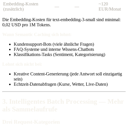
Embedding-Kosten
~120
—
—
(zusätzlich)
EUR/Monat
Die Embedding-Kosten für text-embedding-3-small sind minimal:
0,02 USD pro 1M Tokens.
Wann Semantic Caching sich lohnt:
Kundensupport-Bots (viele ähnliche Fragen)
FAQ-Systeme und interne Wissens-Chatbots
Klassifikations-Tasks (Sentiment, Kategorisierung)
Lohnt sich nicht bei:
Kreative Content-Generierung (jede Antwort soll einzigartig
sein)
Echtzeit-Datenabfragen (Kurse, Wetter, Live-Daten)
3. Intelligentes Batch Processing — Mehr
als Sammelaufrufe
Drei Request-Kategorien