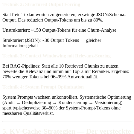
Technik 2: Structured Output Forcing
Statt freie Textantworten zu generieren, erzwinge JSON/Schema-
Output. Das reduziert Output-Tokens um bis zu 80%.
Unstrukturiert: ~150 Output-Tokens für eine Churn-Analyse.
Strukturiert (JSON): ~30 Output-Tokens — gleicher
Informationsgehalt.
Technik 3: Context Windowing mit Relevanz-Scoring
Bei RAG-Pipelines: Statt alle 10 Retrieved Chunks zu nutzen,
bewerte die Relevanz und nimm nur Top-3 mit Reranker. Ergebnis:
70% weniger Tokens bei 96–99% Antwortqualität.
Technik 4: System Prompt Optimization
System Prompts wachsen unkontrolliert. Systematische Optimierung
(Audit → Deduplizierung → Kondensierung → Versionierung)
spart typischerweise 30–50% der System-Prompt-Tokens ohne
messbaren Qualitätsverlust.
5. KV-Cache-Strategien — Der versteckte