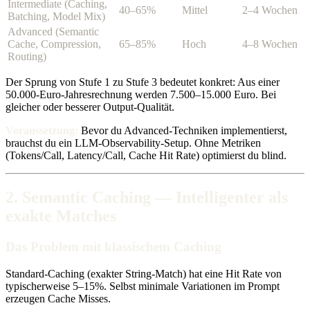
Intermediate (Caching,
40–65%
Mittel
2–4 Wochen
Batching, Model Mix)
Advanced (Semantic
Cache, Compression,
65–85%
Hoch
4–8 Wochen
Routing)
Der Sprung von Stufe 1 zu Stufe 3 bedeutet konkret: Aus einer
50.000-Euro-Jahresrechnung werden 7.500–15.000 Euro. Bei
gleicher oder besserer Output-Qualität.
Voraussetzung:
Bevor du Advanced-Techniken implementierst,
brauchst du ein LLM-Observability-Setup. Ohne Metriken
(Tokens/Call, Latency/Call, Cache Hit Rate) optimierst du blind.
2. Semantic Caching — Intelligenter als
exakte Matches
Das Problem mit klassischem Caching
Standard-Caching (exakter String-Match) hat eine Hit Rate von
typischerweise 5–15%. Selbst minimale Variationen im Prompt
erzeugen Cache Misses.