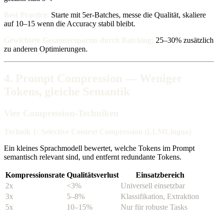
Best Practice:
Starte mit 5er-Batches, messe die Qualität, skaliere
auf 10–15 wenn die Accuracy stabil bleibt.
Gewichtete Gesamtersparnis durch Batching:
25–30% zusätzlich
zu anderen Optimierungen.
4. Prompt Compression — Weniger
Tokens, gleiche Semantik
Vier Compression-Techniken
Technik 1: Selective Context Compression (LLMLingua)
Ein kleines Sprachmodell bewertet, welche Tokens im Prompt
semantisch relevant sind, und entfernt redundante Tokens.
Kompressionsrate
Qualitätsverlust
Einsatzbereich
2x
<3%
Universell einsetzbar
3x
5–8%
Klassifikation, Extraktion
5x
10–15%
Nur für robuste Tasks