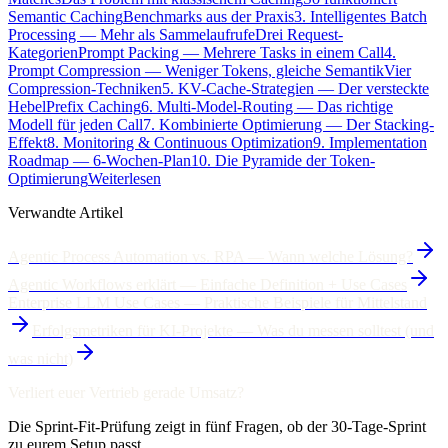
Semantic Caching
Benchmarks aus der Praxis
3. Intelligentes Batch
Processing — Mehr als Sammelaufrufe
Drei Request-
Kategorien
Prompt Packing — Mehrere Tasks in einem Call
4.
Prompt Compression — Weniger Tokens, gleiche Semantik
Vier
Compression-Techniken
5. KV-Cache-Strategien — Der versteckte
Hebel
Prefix Caching
6. Multi-Model-Routing — Das richtige
Modell für jeden Call
7. Kombinierte Optimierung — Der Stacking-
Effekt
8. Monitoring & Continuous Optimization
9. Implementation
Roadmap — 6-Wochen-Plan
10. Die Pyramide der Token-
Optimierung
Weiterlesen
Verwandte Artikel
Agentic Process Automation vs. RPA — Wann welche Lösung?
Agentic Workflows erklärt — Einfache Definition + Use Cases
Enterprise LLM Use Cases — Praktische Beispiele für Mittelstand
Erfolgsmetriken für KI-Projekte — Was du messen solltest (und
was nicht)
Verliert euer Vertrieb gerade Umsatz?
Die Sprint-Fit-Prüfung zeigt in fünf Fragen, ob der 30-Tage-Sprint
zu eurem Setup passt.