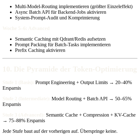
Multi-Model-Routing implementieren (größter Einzeleffekt)
Async Batch API für Backend-Jobs aktivieren
System-Prompt-Audit und Komprimierung
Woche 5–6: Advanced
Semantic Caching mit Qdrant/Redis aufsetzen
Prompt Packing für Batch-Tasks implementieren
Prefix Caching aktivieren
10. Die Pyramide der Token-Optimierung
Stufe 1 (Basis):
Prompt Engineering + Output Limits → 20–40%
Ersparnis
Stufe 2 (Intermediate):
Model Routing + Batch API → 50–65%
Ersparnis
Stufe 3 (Advanced):
Semantic Cache + Compression + KV-Cache
→ 75–88% Ersparnis
Jede Stufe baut auf der vorherigen auf. Überspringe keine.