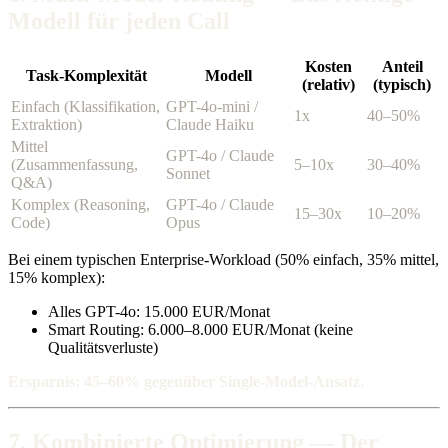
Modell für jeden Call
Kosten
Anteil
Task-Komplexität
Modell
(relativ)
(typisch)
Einfach (Klassifikation,
GPT-4o-mini /
1x
40–50%
Extraktion)
Claude Haiku
Mittel
GPT-4o / Claude
(Zusammenfassung,
5–10x
30–40%
Sonnet
Q&A)
Komplex (Reasoning,
GPT-4o / Claude
15–30x
10–20%
Code)
Opus
Bei einem typischen Enterprise-Workload (50% einfach, 35% mittel,
15% komplex):
Alles GPT-4o: 15.000 EUR/Monat
Smart Routing: 6.000–8.000 EUR/Monat (keine
Qualitätsverluste)
Ersparnis: 45–60% gegenüber Single-Model-Ansatz.
7. Kombinierte Optimierung — Der