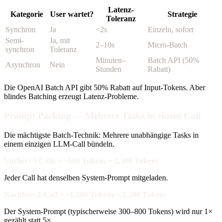
Latenz-
Kategorie
User wartet?
Strategie
Toleranz
Synchron
Ja
<2s
Einzeln, sofort
Semi-
Ja, mit
2–10s
Micro-Batch
synchron
Toleranz
Minuten–
Batch API (50%
Asynchron
Nein
Stunden
Rabatt)
Die OpenAI Batch API gibt 50% Rabatt auf Input-Tokens. Aber
blindes Batching erzeugt Latenz-Probleme.
Prompt Packing — Mehrere Tasks in einem Call
Die mächtigste Batch-Technik: Mehrere unabhängige Tasks in
einem einzigen LLM-Call bündeln.
Vorher: 5 Calls × ~500 Tokens = 2.500 Tokens
Jeder Call hat denselben System-Prompt mitgeladen.
Nachher: 1 Call × ~1.200 Tokens = 1.200 Tokens
Der System-Prompt (typischerweise 300–800 Tokens) wird nur 1×
gezählt statt 5×.