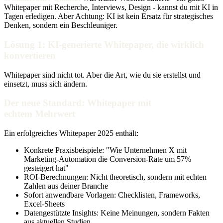
Whitepaper mit Recherche, Interviews, Design - kannst du mit KI in
Tagen erledigen. Aber Achtung: KI ist kein Ersatz für strategisches
Denken, sondern ein Beschleuniger.
Lösung 1: KI-generierte Whitepaper, die wirklich
konvertieren
Whitepaper sind nicht tot. Aber die Art, wie du sie erstellst und
einsetzt, muss sich ändern.
Der neue Standard: Whitepaper mit
echtem Mehrwert
Ein erfolgreiches Whitepaper 2025 enthält:
Konkrete Praxisbeispiele: "Wie Unternehmen X mit
Marketing-Automation die Conversion-Rate um 57%
gesteigert hat"
ROI-Berechnungen: Nicht theoretisch, sondern mit echten
Zahlen aus deiner Branche
Sofort anwendbare Vorlagen: Checklisten, Frameworks,
Excel-Sheets
Datengestützte Insights: Keine Meinungen, sondern Fakten
aus aktuellen Studien