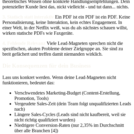
theoretisches Wissen ohne konkrete Handlungsempfehlungen. Dein
potenzieller Kunde liest das, nickt vielleicht - und tut dann... nichts.
3. Statisch statt interaktiv
Ein PDF ist ein PDF ist ein PDF. Keine
Personalisierung, keine Interaktion, kein echtes Engagement. In
einer Welt, in der Netflix weiß, was du als nächstes schauen willst,
wirken statische PDFs wie Faxgeräte.
4. Fehlende Relevanz
Viele Lead-Magneten sprechen nicht die
spezifischen, akuten Probleme deiner Zielgruppe an. Sie sind zu
breit gefächert und treffen damit niemanden wirklich.
Die Konsequenzen für dein Business
Lass uns konkret werden. Wenn deine Lead-Magneten nicht
funktionieren, bedeutet das:
Verschwendetes Marketing-Budget (Content-Erstellung,
Promotion, Tools)
Vergeudete Sales-Zeit (dein Team folgt unqualifizierten Leads
nach)
Längere Sales-Cycles (Leads sind nicht kaufbereit, weil sie
nicht richtig qualifiziert wurden)
Niedrigere Conversion-Raten (nur 2,35% im Durchschnitt
über alle Branchen [4])