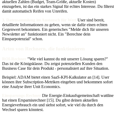
aktuellen Zahlen (Budget, Team-Größe, aktuelle Kosten)
einzugeben, ist das ein starkes Signal für echtes Interesse. Du filterst
damit automatisch Reifen von Unreifen.
3. Datensammlung im Austausch für Wert
User sind bereit,
detaillierte Informationen zu geben, wenn sie dafür einen echten
Gegenwert bekommen. Ein generisches "Melde dich für unseren
Newsletter an" funktioniert nicht. Ein "Berechne dein
Einsparpotenzial" schon.
Arten von Rechnern, die funktionieren
ROI-Rechner
"Wie viel kannst du mit unserer Lösung sparen?"
Das ist die Königsklasse. Du zeigst potenziellen Kunden den
Business Case für dein Produkt - personalisiert auf ihre Situation.
Beispiel: ADAM bietet einen SaaS-KPI-Kalkulator an [14]. User
können ihre Subscription-Metriken eingeben und bekommen sofort
eine Analyse ihrer Unit Economics.
Einsparungs-Rechner
Die Energie-Einkaufsgemeinschaft wattline
hat einen Ersparnisrechner [15]. Du gibst deinen aktuellen
Energieverbrauch ein und siehst sofort, wie viel du durch den
Wechsel sparen könntest.