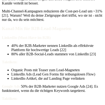
Kanäle verteilt ist besser.
Multi-Channel-Kampagnen reduzieren die Cost-per-Lead um ~31%
[21]. Warum? Weil du deine Zielgruppe dort triffst, wo sie ist - nicht
nur da, wo du sein möchtest.
Kanal-Mix für B2B-Lead-Magneten
LinkedIn (Must-Have im B2B)
40% der B2B-Marketer nennen LinkedIn als effektivste
Plattform für hochwertige Leads [22]
80% aller B2B-Social-Leads stammen von LinkedIn [23]
Taktiken:
Organic Posts mit Teaser zum Lead-Magneten
LinkedIn Ads (Lead Gen Forms für reibungslosen Flow)
LinkedIn-Artikel, die auf Landing Page verlinken
Google Ads
50% der B2B-Marketer nutzen Google Ads [24]. Es
funktioniert, wenn du die richtigen Keywords targetierst.
Taktiken: