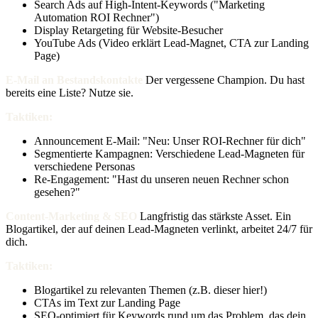
Search Ads auf High-Intent-Keywords ("Marketing
Automation ROI Rechner")
Display Retargeting für Website-Besucher
YouTube Ads (Video erklärt Lead-Magnet, CTA zur Landing
Page)
E-Mail an Bestandskontakte
Der vergessene Champion. Du hast
bereits eine Liste? Nutze sie.
Taktiken:
Announcement E-Mail: "Neu: Unser ROI-Rechner für dich"
Segmentierte Kampagnen: Verschiedene Lead-Magneten für
verschiedene Personas
Re-Engagement: "Hast du unseren neuen Rechner schon
gesehen?"
Content-Marketing & SEO
Langfristig das stärkste Asset. Ein
Blogartikel, der auf deinen Lead-Magneten verlinkt, arbeitet 24/7 für
dich.
Taktiken:
Blogartikel zu relevanten Themen (z.B. dieser hier!)
CTAs im Text zur Landing Page
SEO-optimiert für Keywords rund um das Problem, das dein