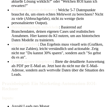
aktuelle Lösung wirklich?" oder "Welchen ROI kann ich
erwarten?"
Relevante Inputs definieren
: Welche 5-7 Datenpunkte
brauchst du, um einen echten Mehrwert zu berechnen? Nicht
zu viele (Abbruchgefahr), nicht zu wenige (kein
personalisierter Output).
Berechnungslogik entwickeln
: Basierend auf
Branchendaten, deinen eigenen Cases und realistischen
Annahmen. Hier kannst du KI nutzen, um aus historischen
Daten Modelle zu trainieren.
Output gestalten
: Das Ergebnis muss visuell sein (Grafiken,
nicht nur Zahlen), leicht verständlich und actionable. Zeig
nicht nur "Du kannst 30% sparen", sondern auch "So gehst
du es an".
Lead-Capture integrieren
: Biete die detaillierte Auswertung
als PDF per E-Mail an. Jetzt hast du nicht nur die E-Mail-
Adresse, sondern auch wertvolle Daten über die Situation des
Leads.
Praxisbeispiel: Ein Marketing-Automation-ROI-
Rechner
Inputs:
Anzahl Leads pro Monat