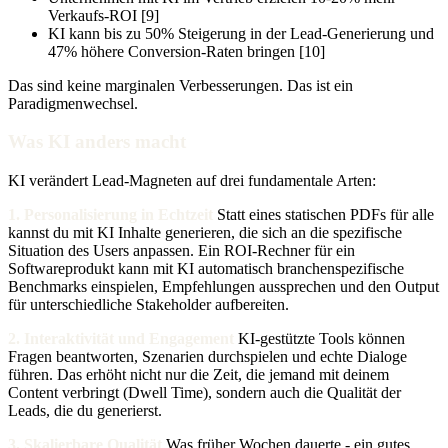
Verkaufs-ROI [9]
KI kann bis zu 50% Steigerung in der Lead-Generierung und
47% höhere Conversion-Raten bringen [10]
Das sind keine marginalen Verbesserungen. Das ist ein
Paradigmenwechsel.
Was KI anders macht
KI verändert Lead-Magneten auf drei fundamentale Arten:
1. Personalisierung in Echtzeit
Statt eines statischen PDFs für alle
kannst du mit KI Inhalte generieren, die sich an die spezifische
Situation des Users anpassen. Ein ROI-Rechner für ein
Softwareprodukt kann mit KI automatisch branchenspezifische
Benchmarks einspielen, Empfehlungen aussprechen und den Output
für unterschiedliche Stakeholder aufbereiten.
2. Interaktivität und Engagement
KI-gestützte Tools können
Fragen beantworten, Szenarien durchspielen und echte Dialoge
führen. Das erhöht nicht nur die Zeit, die jemand mit deinem
Content verbringt (Dwell Time), sondern auch die Qualität der
Leads, die du generierst.
3. Skalierbare Qualität
Was früher Wochen dauerte - ein gutes