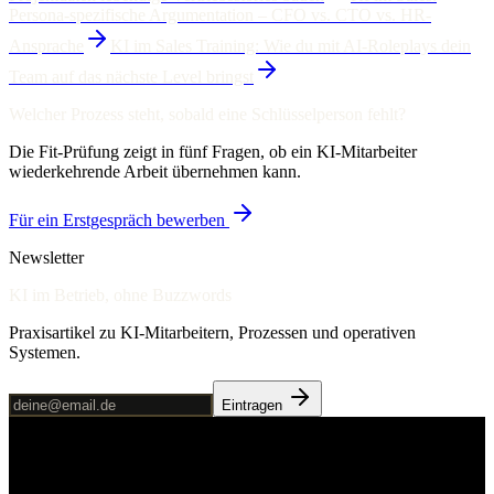
Persona-spezifische Argumentation – CFO vs. CTO vs. HR-
Ansprache
KI im Sales Training: Wie du mit AI-Roleplays dein
Team auf das nächste Level bringst
Welcher Prozess steht, sobald eine Schlüsselperson fehlt?
Die Fit-Prüfung zeigt in fünf Fragen, ob ein KI-Mitarbeiter
wiederkehrende Arbeit übernehmen kann.
Für ein Erstgespräch bewerben
Newsletter
KI im Betrieb, ohne Buzzwords
Praxisartikel zu KI-Mitarbeitern, Prozessen und operativen
Systemen.
Eintragen