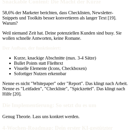
Snackable Content: Die Macht der Kürze
58,6% der Marketer berichten, dass Checklisten, Newsletter-
Snippets und Toolkits besser konvertieren als langer Text [19].
Warum?
Weil niemand Zeit hat. Deine potenziellen Kunden sind busy. Sie
wollen schnelle Antworten, keine Romane.
Der Aufbau, der funktioniert:
Kurze, knackige Abschnitte (max. 3-4 Sätze)
Bullet Points statt Fließtext
Visuelle Elemente (Icons, Checkboxen)
Sofortiger Nutzen erkennbar
Nenne es nicht "Whitepaper" oder "Report". Das klingt nach Arbeit.
Nenne es "Leitfaden", "Checkliste", "Spickzettel". Das klingt nach
Hilfe [20].
Die Implementierung: So setzt du es um
Genug Theorie. Lass uns konkret werden.
4-Wochen-Roadmap: Dein erster KI-gestützter