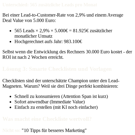
Unterschied: 565 zusätzliche Leads pro Monat
Bei einer Lead-to-Customer-Rate von 2,9% und einem Average
Deal Value von 5.000 Euro:
565 Leads × 2,9% × 5.000€ = 81.925€ zusätzlicher
monatlicher Umsatz
Hochgerechnet aufs Jahr: 983.100€
Selbst wenn die Entwicklung des Rechners 30.000 Euro kostet - der
ROI ist nach 2 Wochen erreicht.
Lösung 3: Smarte Checklisten und Vorlagen
Checklisten sind der unterschätzte Champion unter den Lead-
Magneten. Warum? Weil sie drei Dinge perfekt kombinieren:
Schnell zu konsumieren (Attention Span ist kurz)
Sofort anwendbar (Immediate Value)
Einfach zu erstellen (mit KI noch einfacher)
Was macht eine Checkliste wertvoll?
Nicht so:
"10 Tipps für besseres Marketing"