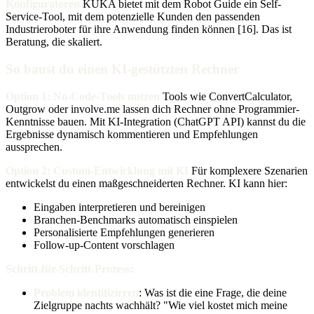
Konfiguratoren
KUKA bietet mit dem Robot Guide ein Self-
Service-Tool, mit dem potenzielle Kunden den passenden
Industrieroboter für ihre Anwendung finden können [16]. Das ist
Beratung, die skaliert.
So baust du einen KI-gestützten Rechner
Option 1: No-Code-Tools nutzen
Tools wie ConvertCalculator,
Outgrow oder involve.me lassen dich Rechner ohne Programmier-
Kenntnisse bauen. Mit KI-Integration (ChatGPT API) kannst du die
Ergebnisse dynamisch kommentieren und Empfehlungen
aussprechen.
Option 2: Custom-Entwicklung mit KI
Für komplexere Szenarien
entwickelst du einen maßgeschneiderten Rechner. KI kann hier:
Eingaben interpretieren und bereinigen
Branchen-Benchmarks automatisch einspielen
Personalisierte Empfehlungen generieren
Follow-up-Content vorschlagen
Schritt-für-Schritt-Prozess:
Problem identifizieren
: Was ist die eine Frage, die deine
Zielgruppe nachts wachhält? "Wie viel kostet mich meine