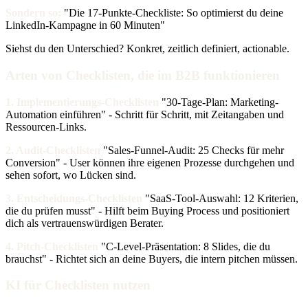
Sondern so:
"Die 17-Punkte-Checkliste: So optimierst du deine
LinkedIn-Kampagne in 60 Minuten"
Siehst du den Unterschied? Konkret, zeitlich definiert, actionable.
Arten von Checklisten, die im B2B funktionieren
1. Implementierungs-Checklisten
"30-Tage-Plan: Marketing-
Automation einführen" - Schritt für Schritt, mit Zeitangaben und
Ressourcen-Links.
2. Audit-Checklisten
"Sales-Funnel-Audit: 25 Checks für mehr
Conversion" - User können ihre eigenen Prozesse durchgehen und
sehen sofort, wo Lücken sind.
3. Entscheidungs-Checklisten
"SaaS-Tool-Auswahl: 12 Kriterien,
die du prüfen musst" - Hilft beim Buying Process und positioniert
dich als vertrauenswürdigen Berater.
4. Pitch-Checklisten
"C-Level-Präsentation: 8 Slides, die du
brauchst" - Richtet sich an deine Buyers, die intern pitchen müssen.
KI für Checklisten nutzen