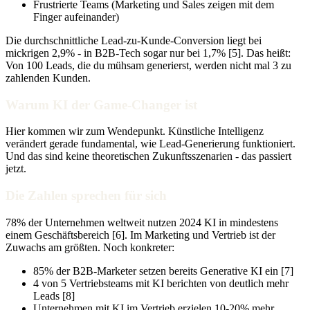
Frustrierte Teams (Marketing und Sales zeigen mit dem
Finger aufeinander)
Die durchschnittliche Lead-zu-Kunde-Conversion liegt bei
mickrigen 2,9% - in B2B-Tech sogar nur bei 1,7% [5]. Das heißt:
Von 100 Leads, die du mühsam generierst, werden nicht mal 3 zu
zahlenden Kunden.
Warum KI der Game-Changer ist
Hier kommen wir zum Wendepunkt. Künstliche Intelligenz
verändert gerade fundamental, wie Lead-Generierung funktioniert.
Und das sind keine theoretischen Zukunftsszenarien - das passiert
jetzt.
Die Zahlen sprechen für sich
78% der Unternehmen weltweit nutzen 2024 KI in mindestens
einem Geschäftsbereich [6]. Im Marketing und Vertrieb ist der
Zuwachs am größten. Noch konkreter:
85% der B2B-Marketer setzen bereits Generative KI ein [7]
4 von 5 Vertriebsteams mit KI berichten von deutlich mehr
Leads [8]
Unternehmen mit KI im Vertrieb erzielen 10-20% mehr