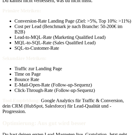
Du kannst nicht verbessern, was du nicht misst.
Primäre Metriken:
Conversion-Rate Landing Page (Ziel: >5%, Top 10%: >11%)
Cost per Lead (Benchmark je nach Branche: 50-200€ im
B2B)
Lead-to-MQL-Rate (Marketing Qualified Lead)
MQL-to-SQL-Rate (Sales Qualified Lead)
SQL-to-Customer-Rate
Sekundäre Metriken:
Traffic zur Landing Page
Time on Page
Bounce Rate
E-Mail-Open-Rate (Follow-up-Sequenz)
Click-Through-Rate (Follow-up-Sequenz)
Tool-Empfehlung:
Google Analytics für Traffic & Conversion,
dein CRM (HubSpot, Salesforce) für Lead-Qualität und -
Progression.
Optimierung: Aus gut wird besser
Du hast deinen ersten Lead-Magneten live. Gratulation. Jetzt geht