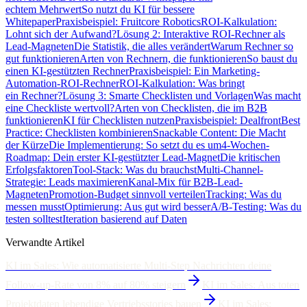
echtem Mehrwert
So nutzt du KI für bessere
Whitepaper
Praxisbeispiel: Fruitcore Robotics
ROI-Kalkulation:
Lohnt sich der Aufwand?
Lösung 2: Interaktive ROI-Rechner als
Lead-Magneten
Die Statistik, die alles verändert
Warum Rechner so
gut funktionieren
Arten von Rechnern, die funktionieren
So baust du
einen KI-gestützten Rechner
Praxisbeispiel: Ein Marketing-
Automation-ROI-Rechner
ROI-Kalkulation: Was bringt
ein Rechner?
Lösung 3: Smarte Checklisten und Vorlagen
Was macht
eine Checkliste wertvoll?
Arten von Checklisten, die im B2B
funktionieren
KI für Checklisten nutzen
Praxisbeispiel: Dealfront
Best
Practice: Checklisten kombinieren
Snackable Content: Die Macht
der Kürze
Die Implementierung: So setzt du es um
4-Wochen-
Roadmap: Dein erster KI-gestützter Lead-Magnet
Die kritischen
Erfolgsfaktoren
Tool-Stack: Was du brauchst
Multi-Channel-
Strategie: Leads maximieren
Kanal-Mix für B2B-Lead-
Magneten
Promotion-Budget sinnvoll verteilen
Tracking: Was du
messen musst
Optimierung: Aus gut wird besser
A/B-Testing: Was du
testen solltest
Iteration basierend auf Daten
Verwandte Artikel
KI im Sales: Wie automatisierte Multi-Step Nachrichten deine
Follow-up-Rate von 8% auf 80% steigern
KI im Sales: Aus toten
Projektdaten lebendige Vertriebsstories bauen
KI im Sales: