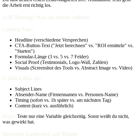
die Arbeit erst richtig los.
A/B-Testing: Was du testen solltest
Landing Page:
Headline (verschiedene Versprechen)
CTA-Button-Text ("Jetzt berechnen" vs. "ROI ermitteln" vs.
"Starten")
Formular-Länge (3 vs. 5 vs. 7 Felder)
Social Proof (Testimonials, Logo-Wall, Zahlen)
Visuals (Screenshot des Tools vs. Abstract Image vs. Video)
E-Mail-Follow-up:
Subject Lines
Absender-Name (Firmennamen vs. Personen-Name)
Timing (sofort vs. 1h später vs. am nächsten Tag)
Content (kurz vs. ausführlich)
Regel:
Teste nur eine Variable gleichzeitig. Sonst weißt du nicht,
was gewirkt hat.
Iteration basierend auf Daten