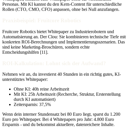
Personas. Mit KI kannst du den Kern-Content für unterschiedliche
Rollen (CTO, CMO, CFO) anpassen, ohne bei Null anzufangen.
Praxisbeispiel: Fruitcore Robotics
Fruitcore Robotics bietet Whitepaper zu Industrierobotern und
Automatisierung an. Der Clou: Sie kombinieren technische Tiefe mit
konkreten ROI-Berechnungen und Implementierungsszenarien. Das
sind keine Marketing-Broschüren, sondern echte
Entscheidungshilfen [11].
ROI-Kalkulation: Lohnt sich der Aufwand?
Nehmen wir an, du investierst 40 Stunden in ein richtig gutes, KI-
unterstütztes Whitepaper:
Ohne KI: 40h reine Arbeitszeit
Mit KI: 25h Arbeitszeit (Recherche, Struktur, Ersterstellung
durch KI automatisiert)
Zeitersparnis: 37,5%
Wenn dein interner Stundensatz bei 80 Euro liegt, sparst du 1.200
Euro pro Whitepaper. Bei 4 Whitepapers pro Jahr: 4.800 Euro
Ersparnis - und du bekommst aktuellere, datenreichere Inhalte.