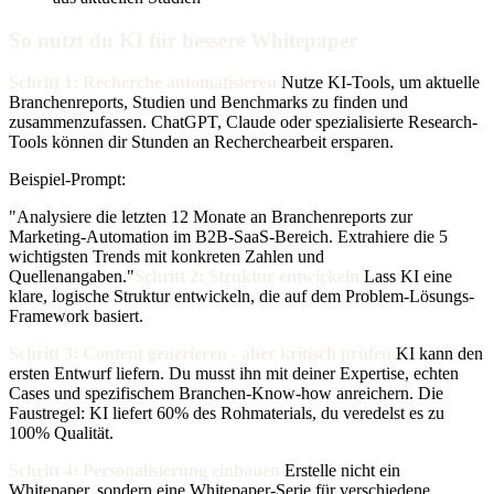
So nutzt du KI für bessere Whitepaper
Schritt 1: Recherche automatisieren
Nutze KI-Tools, um aktuelle
Branchenreports, Studien und Benchmarks zu finden und
zusammenzufassen. ChatGPT, Claude oder spezialisierte Research-
Tools können dir Stunden an Recherchearbeit ersparen.
Beispiel-Prompt:
"Analysiere die letzten 12 Monate an Branchenreports zur
Marketing-Automation im B2B-SaaS-Bereich. Extrahiere die 5
wichtigsten Trends mit konkreten Zahlen und
Quellenangaben."
Schritt 2: Struktur entwickeln
Lass KI eine
klare, logische Struktur entwickeln, die auf dem Problem-Lösungs-
Framework basiert.
Schritt 3: Content generieren - aber kritisch prüfen
KI kann den
ersten Entwurf liefern. Du musst ihn mit deiner Expertise, echten
Cases und spezifischem Branchen-Know-how anreichern. Die
Faustregel: KI liefert 60% des Rohmaterials, du veredelst es zu
100% Qualität.
Schritt 4: Personalisierung einbauen
Erstelle nicht ein
Whitepaper, sondern eine Whitepaper-Serie für verschiedene