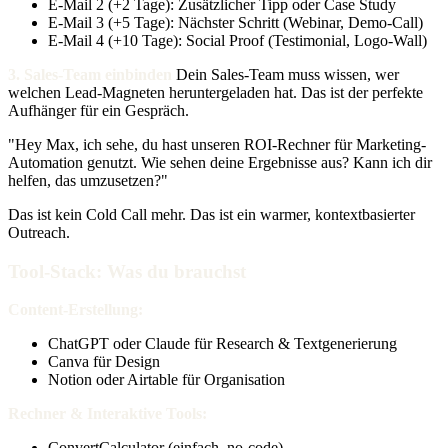
E-Mail 2 (+2 Tage): Zusätzlicher Tipp oder Case Study
E-Mail 3 (+5 Tage): Nächster Schritt (Webinar, Demo-Call)
E-Mail 4 (+10 Tage): Social Proof (Testimonial, Logo-Wall)
3. Sales-Team einbinden
Dein Sales-Team muss wissen, wer
welchen Lead-Magneten heruntergeladen hat. Das ist der perfekte
Aufhänger für ein Gespräch.
"Hey Max, ich sehe, du hast unseren ROI-Rechner für Marketing-
Automation genutzt. Wie sehen deine Ergebnisse aus? Kann ich dir
helfen, das umzusetzen?"
Das ist kein Cold Call mehr. Das ist ein warmer, kontextbasierter
Outreach.
Tool-Stack: Was du brauchst
Content-Erstellung:
ChatGPT oder Claude für Research & Textgenerierung
Canva für Design
Notion oder Airtable für Organisation
Rechner & Interaktive Tools:
ConvertCalculator (einfach, no-code)