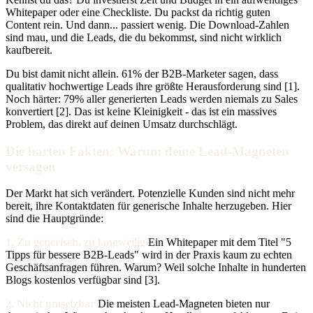
Whitepaper oder eine Checkliste. Du packst da richtig guten
Content rein. Und dann... passiert wenig. Die Download-Zahlen
sind mau, und die Leads, die du bekommst, sind nicht wirklich
kaufbereit.
Du bist damit nicht allein. 61% der B2B-Marketer sagen, dass
qualitativ hochwertige Leads ihre größte Herausforderung sind [1].
Noch härter: 79% aller generierten Leads werden niemals zu Sales
konvertiert [2]. Das ist keine Kleinigkeit - das ist ein massives
Problem, das direkt auf deinen Umsatz durchschlägt.
Die harten Fakten: Warum deine Lead-Magneten
versagen
Der Markt hat sich verändert. Potenzielle Kunden sind nicht mehr
bereit, ihre Kontaktdaten für generische Inhalte herzugeben. Hier
sind die Hauptgründe:
1. Zu generisch, zu langweilig
Ein Whitepaper mit dem Titel "5
Tipps für bessere B2B-Leads" wird in der Praxis kaum zu echten
Geschäftsanfragen führen. Warum? Weil solche Inhalte in hunderten
Blogs kostenlos verfügbar sind [3].
2. Nicht umsetzbar
Die meisten Lead-Magneten bieten nur