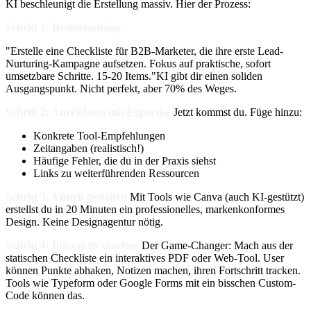
KI beschleunigt die Erstellung massiv. Hier der Prozess:
Schritt 1: Brainstorming
"Erstelle eine Checkliste für B2B-Marketer, die ihre erste Lead-
Nurturing-Kampagne aufsetzen. Fokus auf praktische, sofort
umsetzbare Schritte. 15-20 Items."KI gibt dir einen soliden
Ausgangspunkt. Nicht perfekt, aber 70% des Weges.
Schritt 2: Anreichern mit Expertise
Jetzt kommst du. Füge hinzu:
Konkrete Tool-Empfehlungen
Zeitangaben (realistisch!)
Häufige Fehler, die du in der Praxis siehst
Links zu weiterführenden Ressourcen
Schritt 3: Visuell gestalten
Mit Tools wie Canva (auch KI-gestützt)
erstellst du in 20 Minuten ein professionelles, markenkonformes
Design. Keine Designagentur nötig.
Schritt 4: Interaktiv machen
Der Game-Changer: Mach aus der
statischen Checkliste ein interaktives PDF oder Web-Tool. User
können Punkte abhaken, Notizen machen, ihren Fortschritt tracken.
Tools wie Typeform oder Google Forms mit ein bisschen Custom-
Code können das.