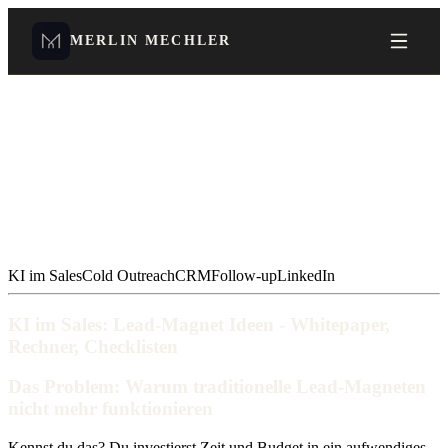
MERLIN MECHLER
KI im Sales
Cold Outreach
CRM
Follow-up
LinkedIn
KI im Sales: Lead-Magnet Ideen - Whitepaper,
Rechner, Checklisten
Das Problem: Warum traditionelle Lead-Magneten
nicht mehr funktionieren
Kennst du das? Du investierst Zeit und Budget in ein aufwendiges