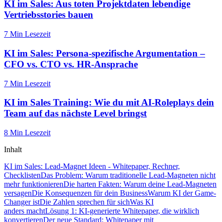
KI im Sales: Aus toten Projektdaten lebendige
Vertriebsstories bauen
7 Min
Lesezeit
KI im Sales: Persona-spezifische Argumentation –
CFO vs. CTO vs. HR-Ansprache
7 Min
Lesezeit
KI im Sales Training: Wie du mit AI-Roleplays dein
Team auf das nächste Level bringst
8 Min
Lesezeit
Inhalt
KI im Sales: Lead-Magnet Ideen - Whitepaper, Rechner,
Checklisten
Das Problem: Warum traditionelle Lead-Magneten nicht
mehr funktionieren
Die harten Fakten: Warum deine Lead-Magneten
versagen
Die Konsequenzen für dein Business
Warum KI der Game-
Changer ist
Die Zahlen sprechen für sich
Was KI
anders macht
Lösung 1: KI-generierte Whitepaper, die wirklich
konvertieren
Der neue Standard: Whitepaper mit