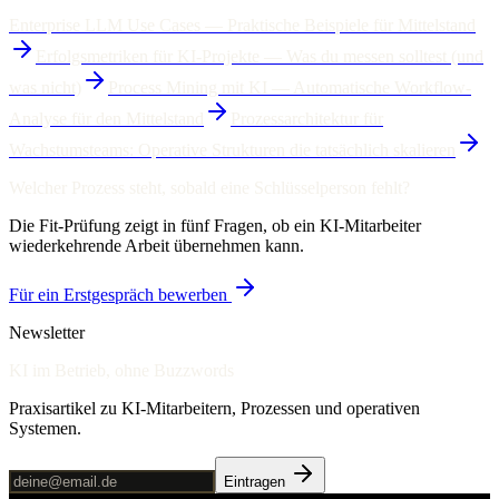
Enterprise LLM Use Cases — Praktische Beispiele für Mittelstand
Erfolgsmetriken für KI-Projekte — Was du messen solltest (und
was nicht)
Process Mining mit KI — Automatische Workflow-
Analyse für den Mittelstand
Prozessarchitektur für
Wachstumsteams: Operative Strukturen die tatsächlich skalieren
Welcher Prozess steht, sobald eine Schlüsselperson fehlt?
Die Fit-Prüfung zeigt in fünf Fragen, ob ein KI-Mitarbeiter
wiederkehrende Arbeit übernehmen kann.
Für ein Erstgespräch bewerben
Newsletter
KI im Betrieb, ohne Buzzwords
Praxisartikel zu KI-Mitarbeitern, Prozessen und operativen
Systemen.
Eintragen