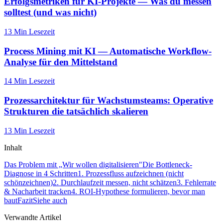
Erfolgsmetriken für KI-Projekte — Was du messen
solltest (und was nicht)
13 Min
Lesezeit
Process Mining mit KI — Automatische Workflow-
Analyse für den Mittelstand
14 Min
Lesezeit
Prozessarchitektur für Wachstumsteams: Operative
Strukturen die tatsächlich skalieren
13 Min
Lesezeit
Inhalt
Das Problem mit „Wir wollen digitalisieren"
Die Bottleneck-
Diagnose in 4 Schritten
1. Prozessfluss aufzeichnen (nicht
schönzeichnen)
2. Durchlaufzeit messen, nicht schätzen
3. Fehlerrate
& Nacharbeit tracken
4. ROI-Hypothese formulieren, bevor man
baut
Fazit
Siehe auch
Verwandte Artikel