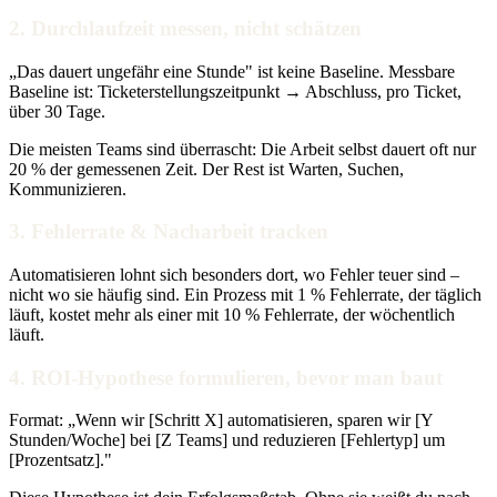
2. Durchlaufzeit messen, nicht schätzen
„Das dauert ungefähr eine Stunde" ist keine Baseline. Messbare
Baseline ist: Ticketerstellungszeitpunkt → Abschluss, pro Ticket,
über 30 Tage.
Die meisten Teams sind überrascht: Die Arbeit selbst dauert oft nur
20 % der gemessenen Zeit. Der Rest ist Warten, Suchen,
Kommunizieren.
3. Fehlerrate & Nacharbeit tracken
Automatisieren lohnt sich besonders dort, wo Fehler teuer sind –
nicht wo sie häufig sind. Ein Prozess mit 1 % Fehlerrate, der täglich
läuft, kostet mehr als einer mit 10 % Fehlerrate, der wöchentlich
läuft.
4. ROI-Hypothese formulieren, bevor man baut
Format: „Wenn wir [Schritt X] automatisieren, sparen wir [Y
Stunden/Woche] bei [Z Teams] und reduzieren [Fehlertyp] um
[Prozentsatz]."